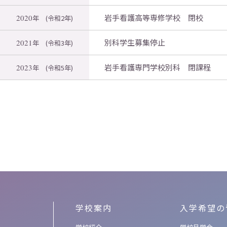
岩手看護高等専修学校 閉校
2020
年
(令和2年)
別科学生募集停止
2021
年
(令和3年)
岩手看護専門学校別科 閉課程
2023
年
(令和5年)
学校案内
入学希望の