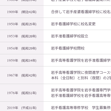
合併して岩手産婆看護婦学校に校名
1909
年
(明治42年)
岩手看護婦学校に校名変更
1950
年
(昭和25年)
岩手准看護婦学校設立
1953
年
(昭和28年)
岩手看護婦学校閉校
1954
年
(昭和29年)
岩手高等看護学院を岩手准看護婦学
1959
年
(昭和34年)
岩手高等看護学院に夜間進学コース
1967
年
(昭和42年)
本科（全日制）と別科（夜間）の2
岩手高等看護学院を岩手看護専門学
1976
年
(昭和51年)
岩手准看護婦学校を岩手看護高等専
岩手看護高等専修学校 学生募集停
2019
年
(平成31年)