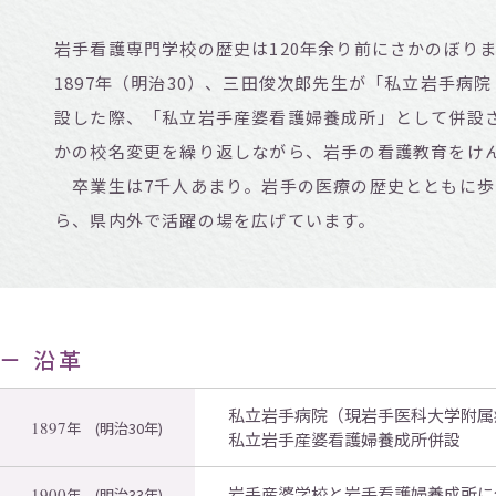
岩手看護専門学校の歴史は120年余り前にさかのぼり
1897年（明治30）、三田俊次郎先生が「私立岩手病
設した際、「私立岩手産婆看護婦養成所」として併設
かの校名変更を繰り返しながら、岩手の看護教育をけ
卒業生は7千人あまり。岩手の医療の歴史とともに歩
ら、県内外で活躍の場を広げています。
－ 沿革
私立岩手病院（現岩手医科大学附属
1897
年
(明治30年)
私立岩手産婆看護婦養成所併設
岩手産婆学校と岩手看護婦養成所に
1900
年
(明治33年)