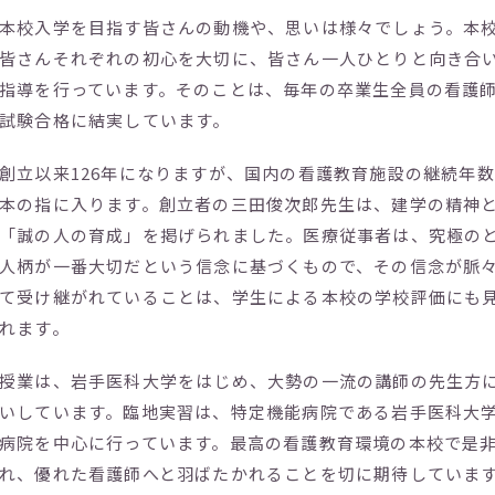
本校入学を目指す皆さんの動機や、思いは様々でしょう。本
皆さんそれぞれの初心を大切に、皆さん一人ひとりと向き合
指導を行っています。そのことは、毎年の卒業生全員の看護
試験合格に結実しています。
創立以来126年になりますが、国内の看護教育施設の継続年
本の指に入ります。創立者の三田俊次郎先生は、建学の精神
「誠の人の育成」を掲げられました。医療従事者は、究極の
人柄が一番大切だという信念に基づくもので、その信念が脈
て受け継がれていることは、学生による本校の学校評価にも
れます。
授業は、岩手医科大学をはじめ、大勢の一流の講師の先生方
いしています。臨地実習は、特定機能病院である岩手医科大
病院を中心に行っています。最高の看護教育環境の本校で是
れ、優れた看護師へと羽ばたかれることを切に期待していま