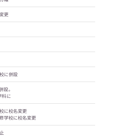
変更
校に併設
併設。
学科に
校に校名変更
修学校に校名変更
止