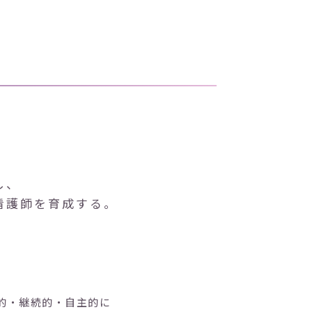
し、
看護師を育成する。
的・継続的・自主的に