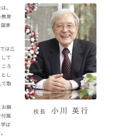
校は、
い教育
師国家
数では三
として
ところ
々とし
見て取
にお願
学付属
非学ば
す。